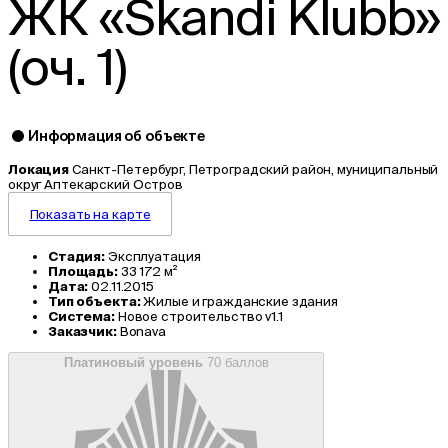
ЖК «Skandi Klubb»
(оч. 1)
Информация об объекте
Локация
Санкт-Петербург, Петроградский район, муниципальный
округ Аптекарский Остров
Показать на карте
Стадия:
Эксплуатация
Площадь:
33 172 м²
Дата:
02.11.2015
Тип объекта:
Жилые и гражданские здания
Система:
Новое строительство v1.1
Заказчик:
Bonava
Платиновый уровень
70 баллов