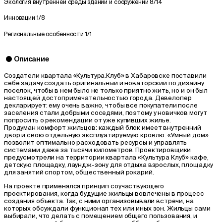
Экология внутренней среды зданий и сооружений
8/14
Инновации
1/8
Региональные особенности
1/1
Описание
Создатели квартала «Культура.Клуб» в Хабаровске поставили
себе задачу создать оригинальный и новаторский по дизайну
поселок, чтобы в нем было не только приятно жить, но и он был
настоящей достопримечательностью города. Девелопер
декларирует: ему очень важно, чтобы все покупатели после
заселения стали добрыми соседями, поэтому у новичков могут
попросить о рекомендации от уже купивших жилье.
Продуман комфорт жильцов: каждый блок имеет внутренний
двор и свою отдельную эксплуатируемую кровлю. «Умный дом»
позволит оптимально расходовать ресурсы и управлять
системами даже за тысячи километров. Проектировщики
предусмотрели на территории квартала «Культура Клуб» кафе,
детскую площадку, лаундж-зону для отдыха взрослых, площадку
для занятий спортом, общественный рокарий.
На проекте применялся принцип соучаствующего
проектирования, когда будущие жильцы вовлечены в процесс
создания объекта. Так, с ними организовывали встречи, на
которых обсуждали функционал тех или иных зон. Жильцы сами
выбирали, что делать с помещением общего пользования, и